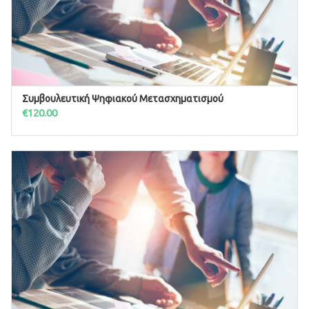
Συμβουλευτική Ψηφιακού Μετασχηματισμού
ΠΡΟΣΘΉΚΗ ΣΤΟ ΚΑΛΆΘΙ
€
120.00