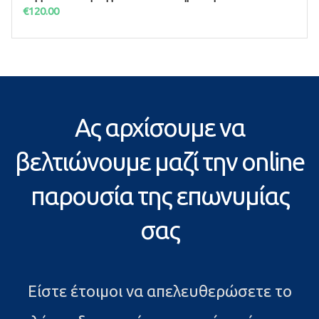
ΠΡΟΣΘΉΚΗ ΣΤΟ ΚΑΛΆΘΙ
€
120.00
Ας αρχίσουμε να
βελτιώνουμε μαζί την online
παρουσία της επωνυμίας
σας
Είστε έτοιμοι να απελευθερώσετε το