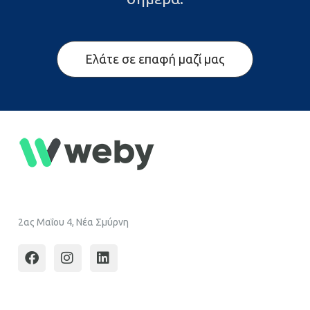
Ελάτε σε επαφή μαζί μας
2ας Μαΐου 4, Νέα Σμύρνη