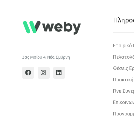
Πληρο
Εταιρικό
Πελατολό
2ας Μαΐου 4, Νέα Σμύρνη
Θέσεις Ε
Πρακτική
Γίνε Συν
Επικοινω
Προγραμ