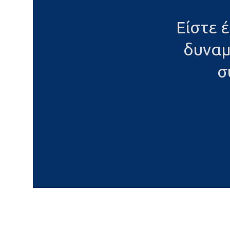
Είστε 
δυναμ
σ