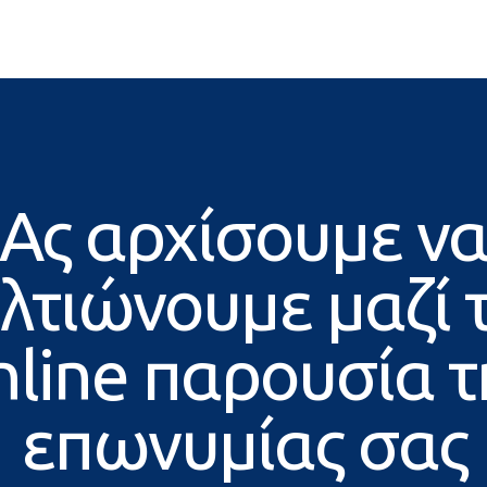
Ας αρχίσουμε ν
λτιώνουμε μαζί 
nline παρουσία τ
επωνυμίας σας