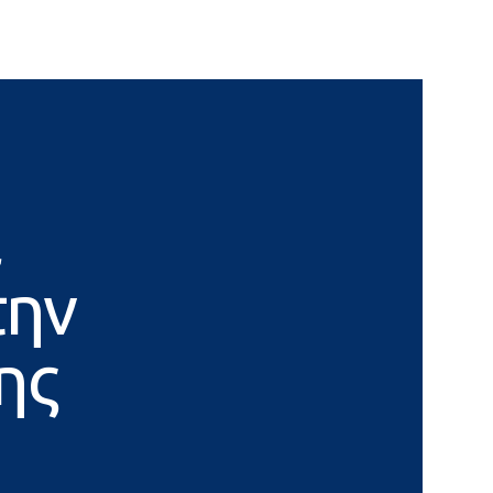
α
την
ης