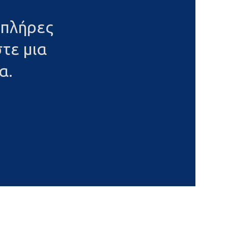
 πλήρες
τε μια
α.