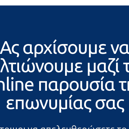
Ας αρχίσουμε ν
λτιώνουμε μαζί 
nline παρουσία τ
επωνυμίας σας