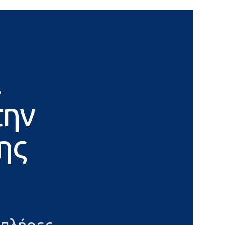
α
την
ης