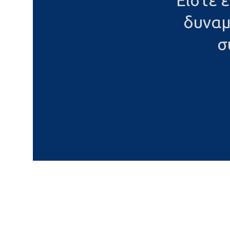
Είστε 
δυναμ
σ