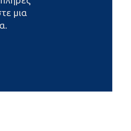
 πλήρες
τε μια
α.