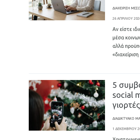
ΔΙΑΧΕΊΡΙΣΗ ΜΈΣ
26 ΑΠΡΙΛΊΟΥ 202
Αν είστε ιδ
μέσα κοινων
αλλά προϋπ
«διαχείριση
More
5 συμβ
social 
γιορτές
ΔΙΑΔΙΚΤΥΑΚΌ M
1 ΔΕΚΕΜΒΡΊΟΥ 2
Χριστουγεν