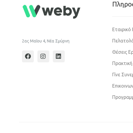
Πληρο
Εταιρικό
Πελατολό
2ας Μαΐου 4, Νέα Σμύρνη
Θέσεις Ε
Πρακτική
Γίνε Συν
Επικοινω
Προγραμ