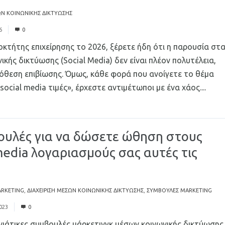
ΩΝ ΚΟΙΝΩΝΙΚΉΣ ΔΙΚΤΎΩΣΗΣ
6
0
ιοκτήτης επιχείρησης το 2026, ξέρετε ήδη ότι η παρουσία στ
ικής δικτύωσης (Social Media) δεν είναι πλέον πολυτέλεια,
όθεση επιβίωσης. Όμως, κάθε φορά που ανοίγετε το θέμα
 social media τιμές», έρχεστε αντιμέτωποι με ένα χάος....
Rea
ουλές για να δώσετε ώθηση στους
media λογαριασμούς σας αυτές τις
ARKETING
,
ΔΙΑΧΕΊΡΙΣΗ ΜΈΣΩΝ ΚΟΙΝΩΝΙΚΉΣ ΔΙΚΤΎΩΣΗΣ
,
ΣΥΜΒΟΥΛΈΣ MARKETING
023
0
νιάτικες συμβουλές μάρκετινγκ μέσων κοινωνικής δικτύωσης