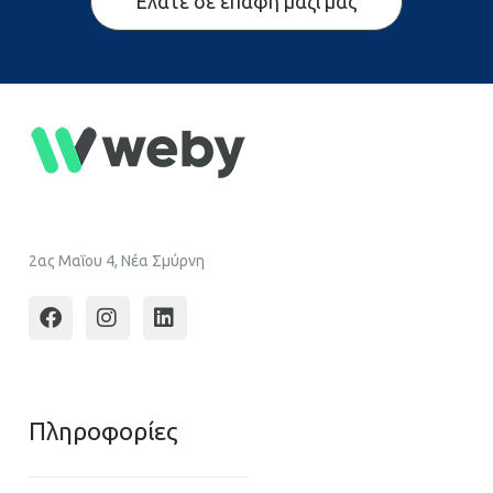
Ελάτε σε επαφή μαζί μας
2ας Μαΐου 4, Νέα Σμύρνη
Πληροφoρίες