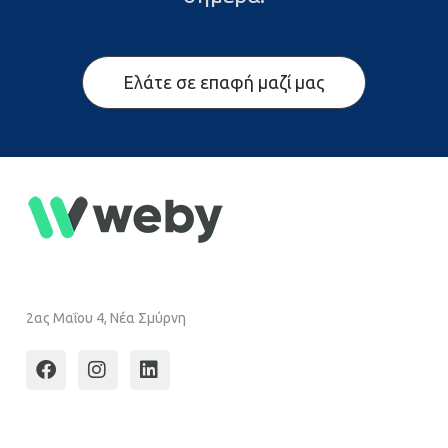
Ελάτε σε επαφή μαζί μας
2ας Μαΐου 4, Νέα Σμύρνη