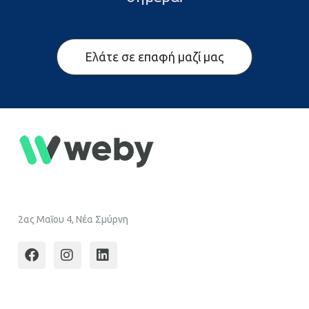
Ελάτε σε επαφή μαζί μας
2ας Μαΐου 4, Νέα Σμύρνη