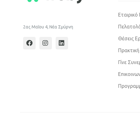
Εταιρικό
Πελατολό
2ας Μαΐου 4, Νέα Σμύρνη
Θέσεις Ε
Πρακτική
Γίνε Συν
Επικοινω
Προγραμ