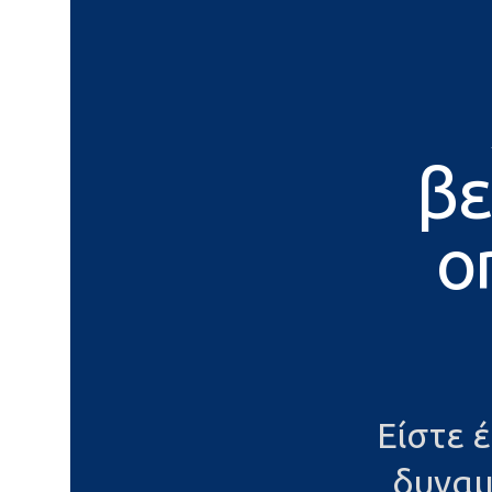
βε
o
Είστε 
δυναμ