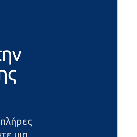
α
την
ης
 πλήρες
τε μια