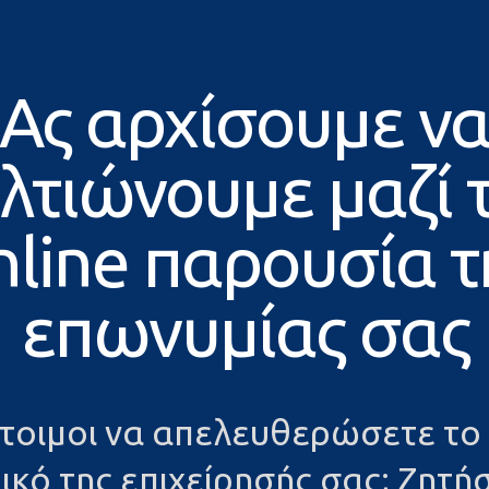
Ας αρχίσουμε ν
λτιώνουμε μαζί 
nline παρουσία τ
επωνυμίας σας
έτοιμοι να απελευθερώσετε το
ικό της επιχείρησής σας; Ζητήσ