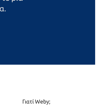
α.
Γιατί Weby;