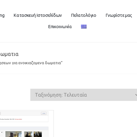
ing
Κατασκευή Ιστοσελίδων
Πελατολόγιο
Γνωρίστε μας
Επικοινωνία
δωματια
ησεων για ενοικιαζομενα δωματια”