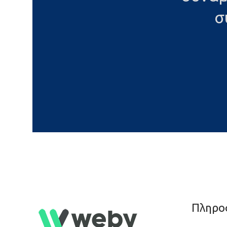
σ
Πληρο