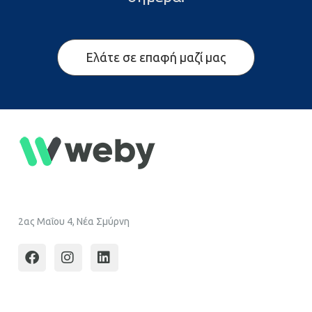
Ελάτε σε επαφή μαζί μας
2ας Μαΐου 4, Νέα Σμύρνη