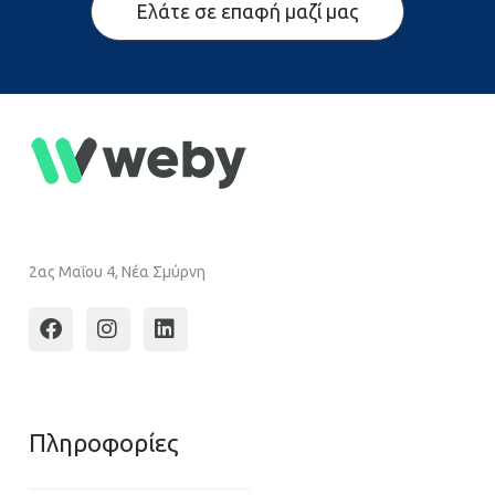
Ελάτε σε επαφή μαζί μας
2ας Μαΐου 4, Νέα Σμύρνη
Πληροφoρίες