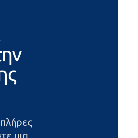
α
την
ης
 πλήρες
τε μια