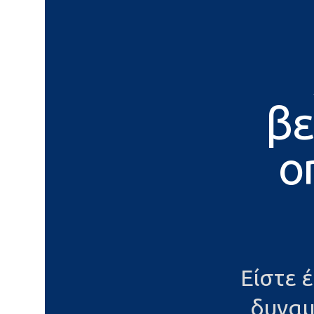
βε
o
Είστε 
δυναμ