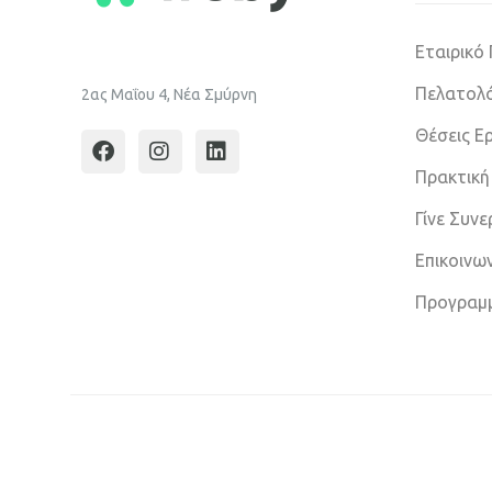
Εταιρικό
Πελατολό
2ας Μαΐου 4, Νέα Σμύρνη
Θέσεις Ε
Πρακτική
Γίνε Συν
Επικοινω
Προγραμ