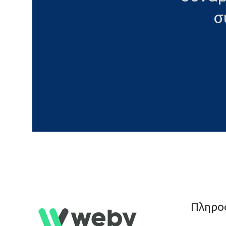
σ
Πληρο