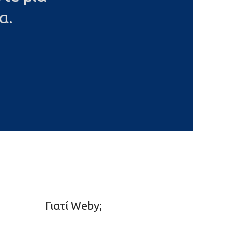
α.
Γιατί Weby;