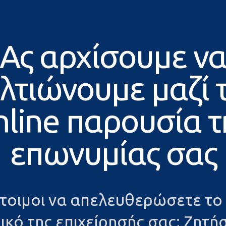
Ας αρχίσουμε ν
λτιώνουμε μαζί 
nline παρουσία τ
επωνυμίας σας
έτοιμοι να απελευθερώσετε το
ικό της επιχείρησής σας; Ζητήσ