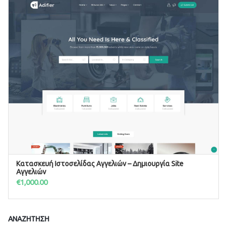
Κατασκευή Ιστοσελίδας Αγγελιών – Δημιουργία Site
ΠΡΟΣΘΉΚΗ ΣΤΟ ΚΑΛΆΘΙ
Αγγελιών
€
1,000.00
ΑΝΑΖΉΤΗΣΗ