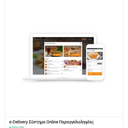
e-Delivery Σύστημα Online Παραγγελιοληψίας
ΠΡΟΣΘΉΚΗ ΣΤΟ ΚΑΛΆΘΙ
€
250.00