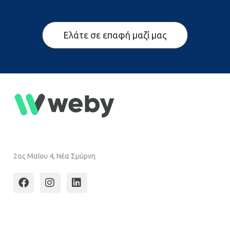
Ελάτε σε επαφή μαζί μας
2ας Μαΐου 4, Νέα Σμύρνη