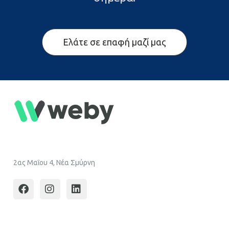
Ελάτε σε επαφή μαζί μας
2ας Μαΐου 4, Νέα Σμύρνη