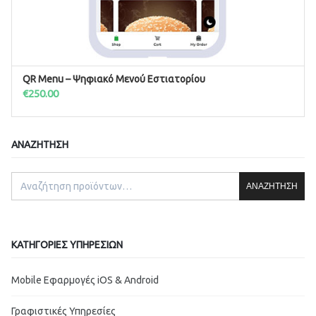
QR Menu – Ψηφιακό Μενού Εστιατορίου
ΠΡΟΣΘΉΚΗ ΣΤΟ ΚΑΛΆΘΙ
€
250.00
ΑΝΑΖΉΤΗΣΗ
ΑΝΑΖΉΤΗΣΗ
ΚΑΤΗΓΟΡΊΕΣ ΥΠΗΡΕΣΙΏΝ
Mobile Εφαρμογές iOS & Android
Γραφιστικές Υπηρεσίες