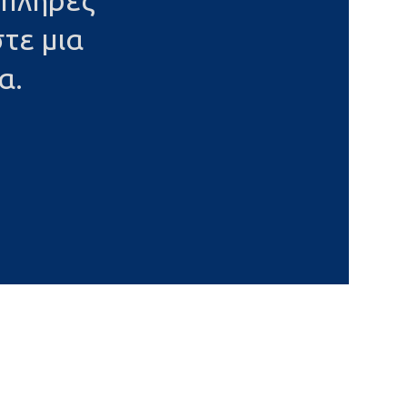
 πλήρες
τε μια
α.