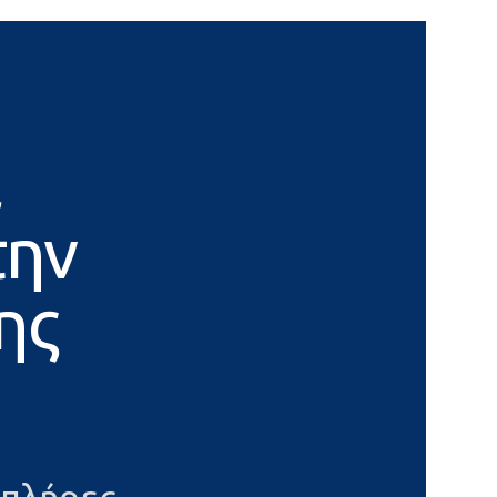
α
την
ης