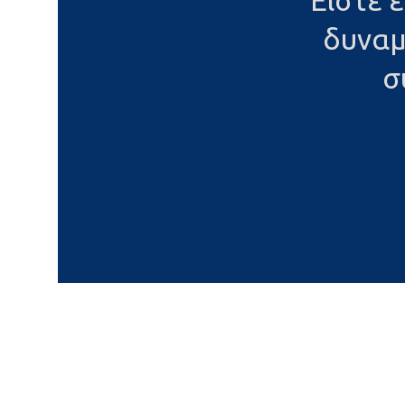
Είστε 
δυναμ
σ