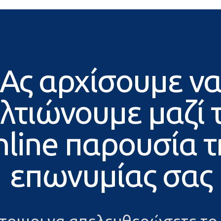
Ας αρχίσουμε ν
λτιώνουμε μαζί 
nline παρουσία τ
επωνυμίας σας