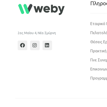
Πληρο
Εταιρικό
Πελατολό
2ας Μαΐου 4, Νέα Σμύρνη
Θέσεις Ε
Πρακτική
Γίνε Συν
Επικοινω
Προγραμ