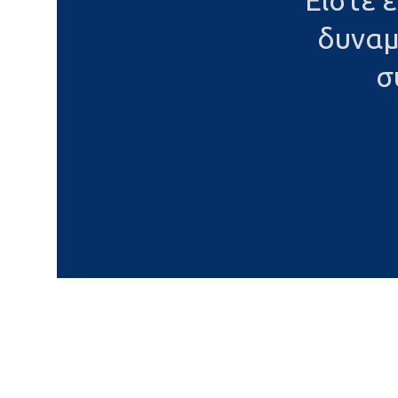
Είστε 
δυναμ
σ