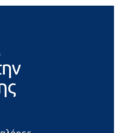
α
την
ης