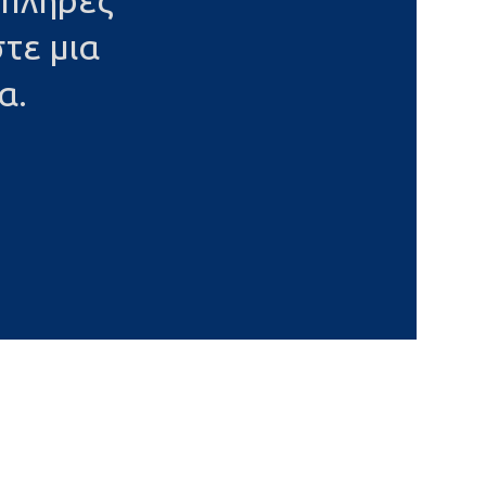
 πλήρες
τε μια
α.