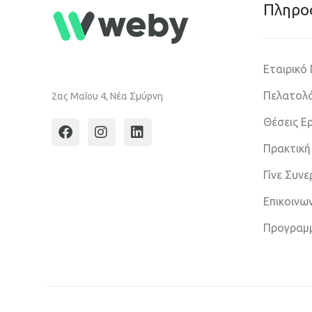
Πληρο
Εταιρικό
Πελατολό
2ας Μαΐου 4, Νέα Σμύρνη
Θέσεις Ε
Πρακτική
Γίνε Συν
Επικοινω
Προγραμ