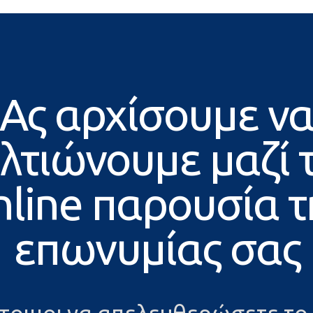
Ας αρχίσουμε ν
λτιώνουμε μαζί 
nline παρουσία τ
επωνυμίας σας