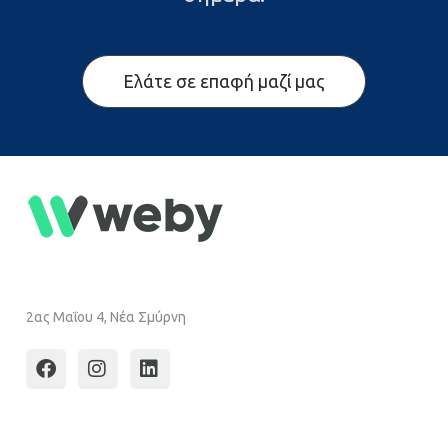
Ελάτε σε επαφή μαζί μας
2ας Μαΐου 4, Νέα Σμύρνη